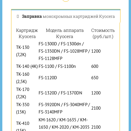
Заправка
монохромных картриджей Kyocera
Картридж
Модель аппарата
Стоимость
Kyocera
Kyocera
(руб./шт.)
FS-1300D / FS-1300dn /
TK-130
FS-1350DN / FS-1028MFP /
1200
(7,2K)
FS-1128MFP
TK-140 (4K)
FS-1100 / FS-1100n
600
TK-160
FS-1120D
650
(2,5K)
TK-170
FS-1320D / FS-1370DN
1200
(7,2K)
TK-350
FS-3920DN / FS-3040MFP /
2100
(15K)
FS-3140MFP
KM-1620 / KM-1635 / KM-
TK-410
1650 / KM-2020 / KM-2035
2100
(15K)