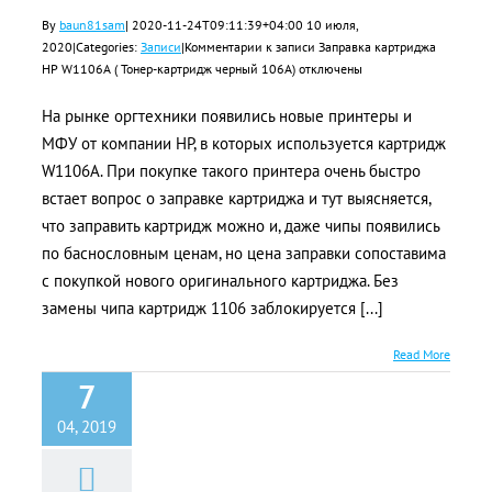
By
baun81sam
|
2020-11-24T09:11:39+04:00
10 июля,
2020
|
Categories:
Записи
|
Комментарии
к записи Заправка картриджа
HP W1106A ( Тонер-картридж черный 106A)
отключены
На рынке оргтехники появились новые принтеры и
МФУ от компании HP, в которых используется картридж
W1106A. При покупке такого принтера очень быстро
встает вопрос о заправке картриджа и тут выясняется,
что заправить картридж можно и, даже чипы появились
по баснословным ценам, но цена заправки сопоставима
с покупкой нового оригинального картриджа. Без
замены чипа картридж 1106 заблокируется [...]
Read More
7
04, 2019