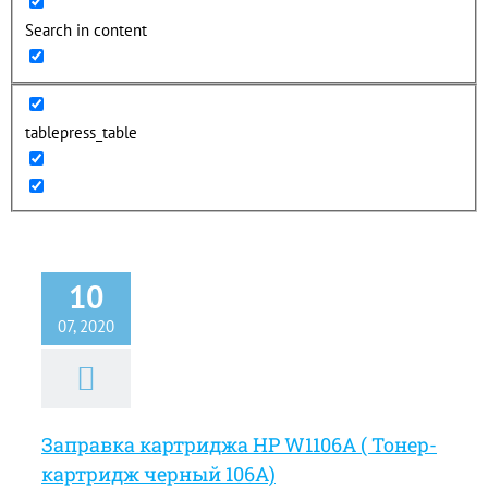
Search in content
tablepress_table
10
07, 2020
Заправка картриджа HP W1106A ( Тонер-
картридж черный 106A)