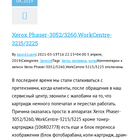
04, 2019
Xerox Phaser-3052/3260,WorkCentre-
3215/3225
By
baun81sam
|
2021-03-19T16:22:23+04:00
5 апреля,
2019
|
Categories:
Записи
|
Tags:
Xerox
,
заправка
,
чипы
|
Комментарии
к
записи Xerox Phaser-3052/3260,WorkCentre-3215/3225
отключены
В последнее время мы стали сталкиваться с
претензиями, когда клиенты, после обращения в наш
сервисный центр, звонили с жалобами на то, что
картридж немного попечатал и перестал работать.
Причина оказалась проста: в аппаратах Xerox Phaser-
3052/3260, WorkCentre-3215/3225 кроме тонер-
картриджа (106R02778) есть еще и блок переноса
изображения (блок фотобарабана, копи-картридж, драм-