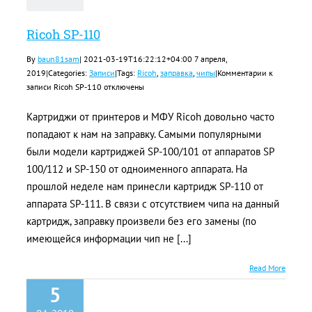
Ricoh SP-110
By
baun81sam
|
2021-03-19T16:22:12+04:00
7 апреля,
2019
|
Categories:
Записи
|
Tags:
Ricoh
,
заправка
,
чипы
|
Комментарии
к
записи Ricoh SP-110
отключены
Картриджи от принтеров и МФУ Ricoh довольно часто
попадают к нам на заправку. Самыми популярными
были модели картриджей SP-100/101 от аппаратов SP
100/112 и SP-150 от одноименного аппарата. На
прошлой неделе нам принесли картридж SP-110 от
аппарата SP-111. В связи с отсутствием чипа на данный
картридж, заправку произвели без его замены (по
имеющейся информации чип не [...]
Read More
5